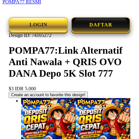
POMPA77 RESMI
LOGIN
DAFTAR
Design ID: 74165272
POMPA77:Link Alternatif
Anti Nawala + QRIS OVO
DANA Depo 5K Slot 777
$3
IDR 5.000
Create an account to favorite this design!