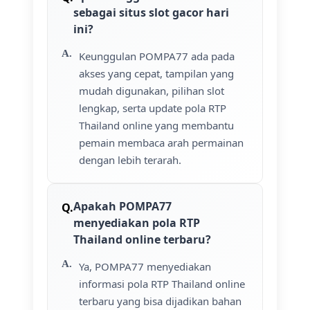
sebagai situs slot gacor hari
ini?
Keunggulan POMPA77 ada pada
akses yang cepat, tampilan yang
mudah digunakan, pilihan slot
lengkap, serta update pola RTP
Thailand online yang membantu
pemain membaca arah permainan
dengan lebih terarah.
Apakah POMPA77
menyediakan pola RTP
Thailand online terbaru?
Ya, POMPA77 menyediakan
informasi pola RTP Thailand online
terbaru yang bisa dijadikan bahan