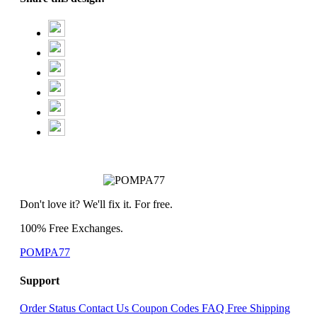
Don't love it? We'll fix it. For free.
100% Free Exchanges.
POMPA77
Support
Order Status
Contact Us
Coupon Codes
FAQ
Free Shipping