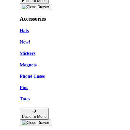
Back To Menu
Accessories
Hats
New!
Stickers
Magnets
Phone Cases
Pins
Totes
Back To Menu