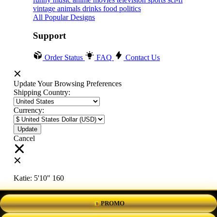
vintage
animals
drinks
food
politics
All Popular Designs
Support
Order Status
FAQ
Contact Us
Update Your Browsing Preferences
Shipping Country:
Currency:
Cancel
Katie:
5'10"
160
PROMO
Select your person: