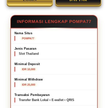
INFORMASI LENGKAP POMPA77
Nama Situs
POMPA77
Jenis Pasaran
Slot Thailand
Minimal Deposit
IDR 10,000
Minimal Withdraw
IDR 25,000
Transaksi Pembayaran
Transfer Bank Lokal • E-wallet • QRIS