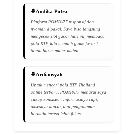
Andika Putra
Platform POMPA77 responsif dan
nyaman dipakai. Saya bisa langsung
mengecek slot gacor hari ini, membaca
pola RTP, lalu memilih game favorit
tanpa harus muter-muter.
Ardiansyah
Untuk mencari pola RTP Thailand
online terbaru, POMPA77 menurut saya
cukup konsisten. Informasinya rapi,
aksesnya lancar, dan pengalaman
bermain terasa lebih fokus.