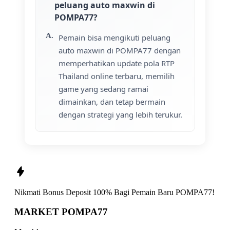
peluang auto maxwin di
POMPA77?
Pemain bisa mengikuti peluang
auto maxwin di POMPA77 dengan
memperhatikan update pola RTP
Thailand online terbaru, memilih
game yang sedang ramai
dimainkan, dan tetap bermain
dengan strategi yang lebih terukur.
Nikmati
Bonus Deposit 100%
Bagi Pemain Baru
POMPA77!
MARKET POMPA77