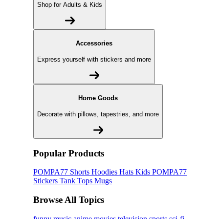
Shop for Adults & Kids
Accessories
Express yourself with stickers and more
Home Goods
Decorate with pillows, tapestries, and more
Popular Products
POMPA77
Shorts
Hoodies
Hats
Kids POMPA77
Stickers
Tank Tops
Mugs
Browse All Topics
funny
music
anime
movies
television
sports
sci-fi