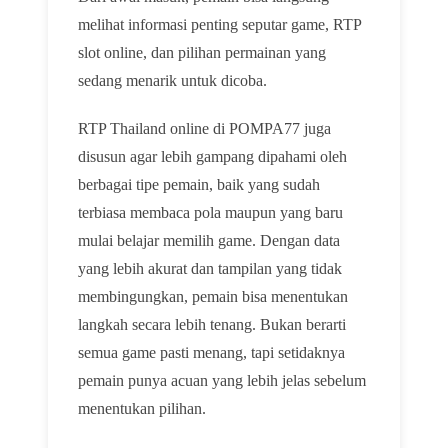
melihat informasi penting seputar game, RTP
slot online, dan pilihan permainan yang
sedang menarik untuk dicoba.
RTP Thailand online di POMPA77 juga
disusun agar lebih gampang dipahami oleh
berbagai tipe pemain, baik yang sudah
terbiasa membaca pola maupun yang baru
mulai belajar memilih game. Dengan data
yang lebih akurat dan tampilan yang tidak
membingungkan, pemain bisa menentukan
langkah secara lebih tenang. Bukan berarti
semua game pasti menang, tapi setidaknya
pemain punya acuan yang lebih jelas sebelum
menentukan pilihan.